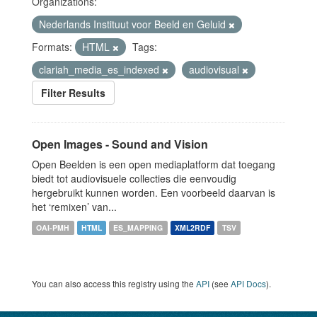
Organizations:
Nederlands Instituut voor Beeld en Geluid
Formats:
HTML
Tags:
clariah_media_es_indexed
audiovisual
Filter Results
Open Images - Sound and Vision
Open Beelden is een open mediaplatform dat toegang
biedt tot audiovisuele collecties die eenvoudig
hergebruikt kunnen worden. Een voorbeeld daarvan is
het ‘remixen’ van...
OAI-PMH
HTML
ES_MAPPING
XML2RDF
TSV
You can also access this registry using the
API
(see
API Docs
).