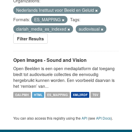
Organizations:
Nederlands Instituut voor Beeld en Geluid
Formats:
ES_MAPPING
Tags:
clariah_media_es_indexed
audiovisual
Filter Results
Open Images - Sound and Vision
Open Beelden is een open mediaplatform dat toegang
biedt tot audiovisuele collecties die eenvoudig
hergebruikt kunnen worden. Een voorbeeld daarvan is
het ‘remixen’ van...
OAI-PMH
HTML
ES_MAPPING
XML2RDF
TSV
You can also access this registry using the
API
(see
API Docs
).