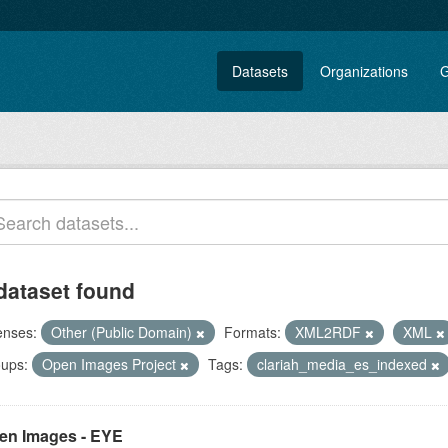
Datasets
Organizations
G
dataset found
enses:
Other (Public Domain)
Formats:
XML2RDF
XML
ups:
Open Images Project
Tags:
clariah_media_es_indexed
en Images - EYE