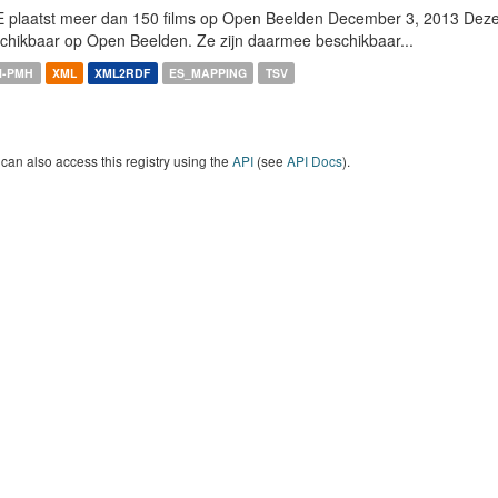
 plaatst meer dan 150 films op Open Beelden December 3, 2013 Deze w
chikbaar op Open Beelden. Ze zijn daarmee beschikbaar...
I-PMH
XML
XML2RDF
ES_MAPPING
TSV
can also access this registry using the
API
(see
API Docs
).