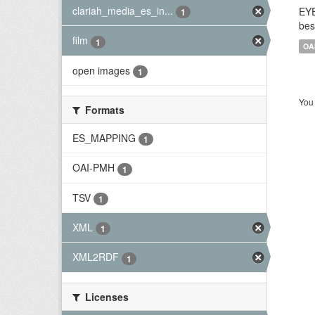
clariah_media_es_in...
EYE
1
bes
film
1
OA
open images
1
You 
Formats
ES_MAPPING
1
OAI-PMH
1
TSV
1
XML
1
XML2RDF
1
Licenses