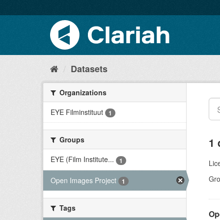
Datasets
Organizations
EYE Filminstituut
1
Groups
1 
EYE (Film Institute...
1
Lic
Gro
Open Images Project
1
Tags
Op