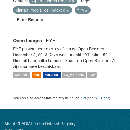
Groups:
Open Images Project
Tags:
clariah_media_es_indexed
film
Filter Results
Open Images - EYE
EYE plaatst meer dan 150 films op Open Beelden
December 3, 2013 Deze week maakt EYE ruim 150
films uit haar collectie beschikbaar op Open Beelden. Ze
zijn daarmee beschikbaar...
OAI-PMH
XML
XML2RDF
ES_MAPPING
TSV
You can also access this registry using the
API
(see
API Docs
).
About CLARIAH Labs Dataset Registry