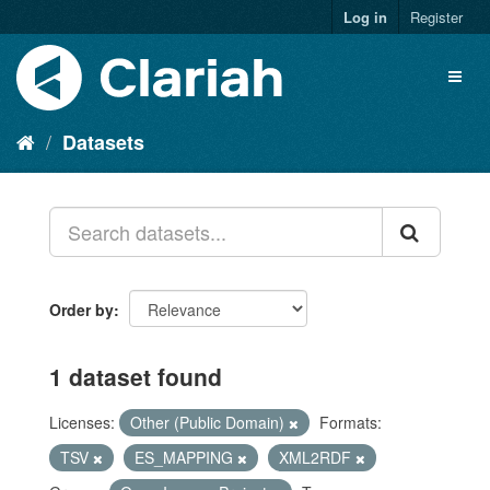
Log in
Register
Datasets
Order by
1 dataset found
Licenses:
Other (Public Domain)
Formats:
TSV
ES_MAPPING
XML2RDF