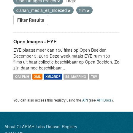
Open Images Project
Tags:
clariah_media_es_indexed
film
Filter Results
Open Images - EYE
EYE plaatst meer dan 150 films op Open Beelden
December 3, 2013 Deze week maakt EYE ruim 150
films uit haar collectie beschikbaar op Open Beelden. Ze
zijn daarmee beschikbaar...
OAI-PMH
XML
XML2RDF
ES_MAPPING
TSV
You can also access this registry using the
API
(see
API Docs
).
About CLARIAH Labs Dataset Registry