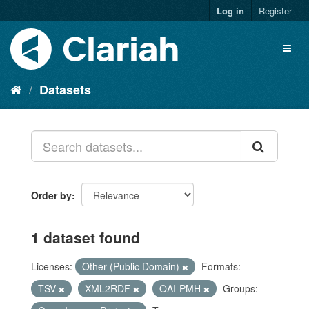
Log in
Register
Datasets
Order by
1 dataset found
Licenses:
Other (Public Domain)
Formats:
TSV
XML2RDF
OAI-PMH
Groups: