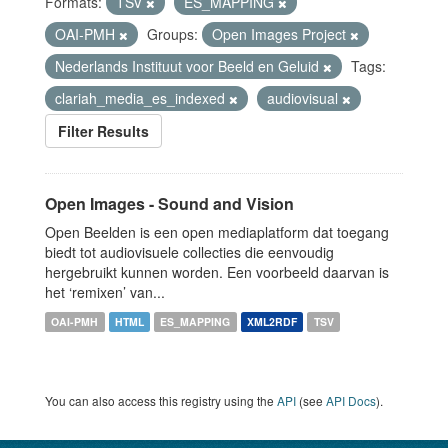
Formats:
TSV
ES_MAPPING
OAI-PMH
Groups:
Open Images Project
Nederlands Instituut voor Beeld en Geluid
Tags:
clariah_media_es_indexed
audiovisual
Filter Results
Open Images - Sound and Vision
Open Beelden is een open mediaplatform dat toegang
biedt tot audiovisuele collecties die eenvoudig
hergebruikt kunnen worden. Een voorbeeld daarvan is
het ‘remixen’ van...
OAI-PMH
HTML
ES_MAPPING
XML2RDF
TSV
You can also access this registry using the
API
(see
API Docs
).