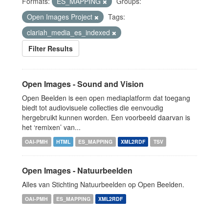
Formats:
ES_MAPPING
Groups:
Open Images Project
Tags:
clariah_media_es_indexed
Filter Results
Open Images - Sound and Vision
Open Beelden is een open mediaplatform dat toegang
biedt tot audiovisuele collecties die eenvoudig
hergebruikt kunnen worden. Een voorbeeld daarvan is
het ‘remixen’ van...
OAI-PMH
HTML
ES_MAPPING
XML2RDF
TSV
Open Images - Natuurbeelden
Alles van Stichting Natuurbeelden op Open Beelden.
OAI-PMH
ES_MAPPING
XML2RDF