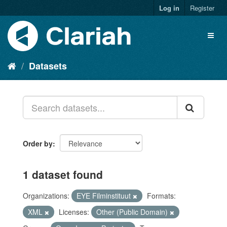
Log in
Register
Datasets
Order by
1 dataset found
Organizations:
EYE Filminstituut
Formats:
XML
Licenses:
Other (Public Domain)