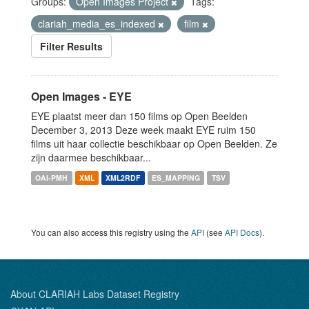
Groups:
Open Images Project
Tags:
clariah_media_es_indexed
film
Filter Results
Open Images - EYE
EYE plaatst meer dan 150 films op Open Beelden
December 3, 2013 Deze week maakt EYE ruim 150
films uit haar collectie beschikbaar op Open Beelden. Ze
zijn daarmee beschikbaar...
OAI-PMH
XML
XML2RDF
ES_MAPPING
TSV
You can also access this registry using the
API
(see
API Docs
).
About CLARIAH Labs Dataset Registry