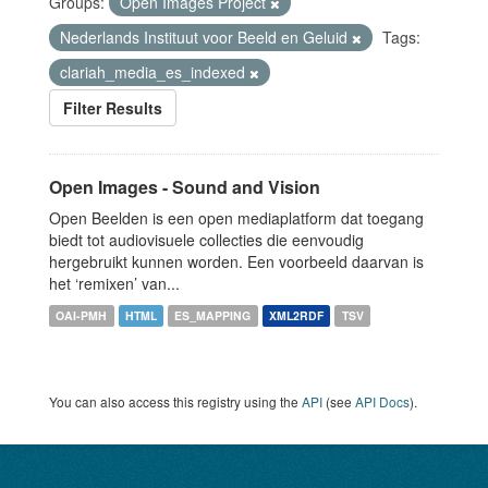
Groups:
Open Images Project
Nederlands Instituut voor Beeld en Geluid
Tags:
clariah_media_es_indexed
Filter Results
Open Images - Sound and Vision
Open Beelden is een open mediaplatform dat toegang
biedt tot audiovisuele collecties die eenvoudig
hergebruikt kunnen worden. Een voorbeeld daarvan is
het ‘remixen’ van...
OAI-PMH
HTML
ES_MAPPING
XML2RDF
TSV
You can also access this registry using the
API
(see
API Docs
).