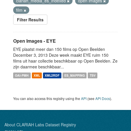
clariah_media_es_indexed
open images
film
Filter Results
Open Images - EYE
EYE plaatst meer dan 150 films op Open Beelden
December 3, 2013 Deze week maakt EYE ruim 150
films uit haar collectie beschikbaar op Open Beelden. Ze
zijn daarmee beschikbaar...
OAI-PMH
XML
XML2RDF
ES_MAPPING
TSV
You can also access this registry using the
API
(see
API Docs
).
About CLARIAH Labs Dataset Registry