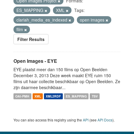
Open Images Project
Formats:
ES_MAPPING
XML
Tags:
clariah_media_es_indexed
open images
film
Filter Results
Open Images - EYE
EYE plaatst meer dan 150 films op Open Beelden
December 3, 2013 Deze week maakt EYE ruim 150
films uit haar collectie beschikbaar op Open Beelden. Ze
zijn daarmee beschikbaar...
OAI-PMH
XML
XML2RDF
ES_MAPPING
TSV
You can also access this registry using the
API
(see
API Docs
).