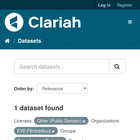
Log in
Register
Datasets
Order by
1 dataset found
Licenses:
Other (Public Domain)
Organizations:
EYE Filminstituut
Groups: