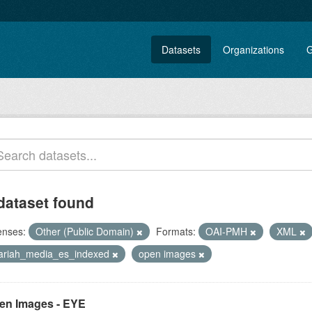
Datasets
Organizations
G
dataset found
enses:
Other (Public Domain)
Formats:
OAI-PMH
XML
lariah_media_es_indexed
open images
en Images - EYE