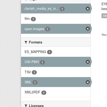
EYE
clariah_media_es_in...
bes
1
OA
film
1
open images
1
You 
Formats
ES_MAPPING
1
OAI-PMH
1
TSV
1
XML
1
XML2RDF
1
Licenses