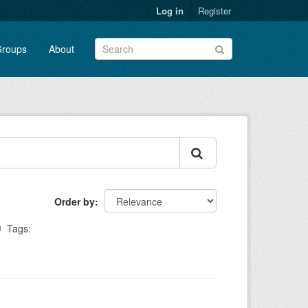
Log in
Register
roups
About
Order by
Tags: