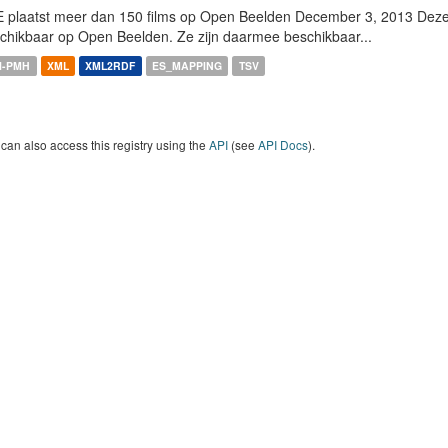
 plaatst meer dan 150 films op Open Beelden December 3, 2013 Deze w
chikbaar op Open Beelden. Ze zijn daarmee beschikbaar...
I-PMH
XML
XML2RDF
ES_MAPPING
TSV
can also access this registry using the
API
(see
API Docs
).