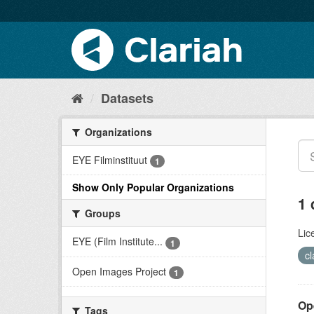
Datasets
Organizations
EYE Filminstituut
1
Show Only Popular Organizations
1 
Groups
Lic
EYE (Film Institute...
1
c
Open Images Project
1
Op
Tags