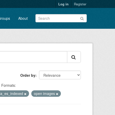
Log in
Register
roups
About
Order by
Formats:
ia_es_indexed
open images