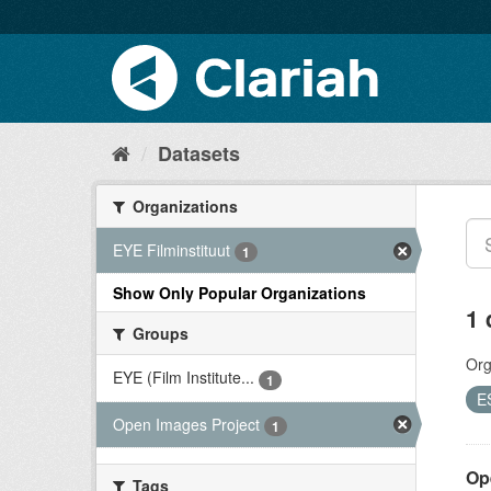
Datasets
Organizations
EYE Filminstituut
1
Show Only Popular Organizations
1 
Groups
Org
EYE (Film Institute...
1
E
Open Images Project
1
Op
Tags