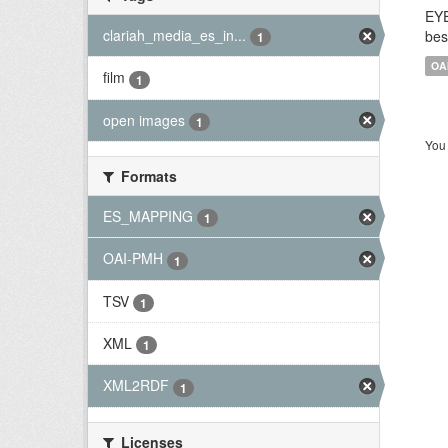
EYE
clariah_media_es_in...
bes
1
OA
film
1
open images
1
You 
Formats
ES_MAPPING
1
OAI-PMH
1
TSV
1
XML
1
XML2RDF
1
Licenses