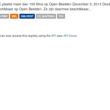
 plaatst meer dan 150 films op Open Beelden December 3, 2013 Deze w
chikbaar op Open Beelden. Ze zijn daarmee beschikbaar...
I-PMH
XML
XML2RDF
ES_MAPPING
TSV
can also access this registry using the
API
(see
API Docs
).