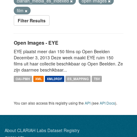
clariah_media_es_indexed
open images
film
Filter Results
Open Images - EYE
EYE plaatst meer dan 150 films op Open Beelden
December 3, 2013 Deze week maakt EYE ruim 150
films uit haar collectie beschikbaar op Open Beelden. Ze
zijn daarmee beschikbaar...
OAI-PMH
XML
XML2RDF
ES_MAPPING
TSV
You can also access this registry using the
API
(see
API Docs
).
About CLARIAH Labs Dataset Registry