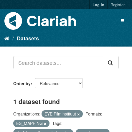
Log in
Register
Datasets
Order by
1 dataset found
Organizations:
EYE Filminstituut
Formats:
ES_MAPPING
Tags: