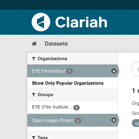
Datasets
Organizations
EYE Filminstituut
1
Show Only Popular Organizations
1 
Groups
Org
EYE (Film Institute...
1
Gro
Open Images Project
1
o
Tags