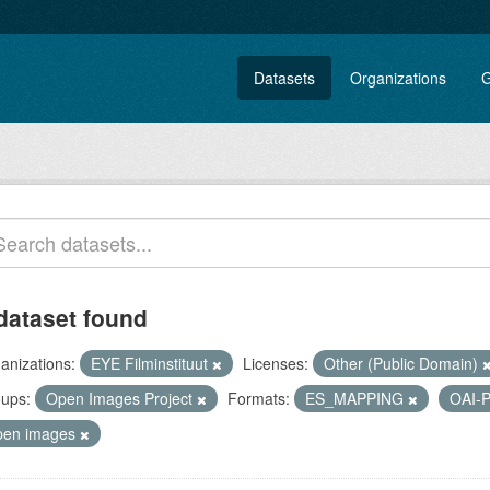
Datasets
Organizations
G
dataset found
anizations:
EYE Filminstituut
Licenses:
Other (Public Domain)
ups:
Open Images Project
Formats:
ES_MAPPING
OAI-
pen images