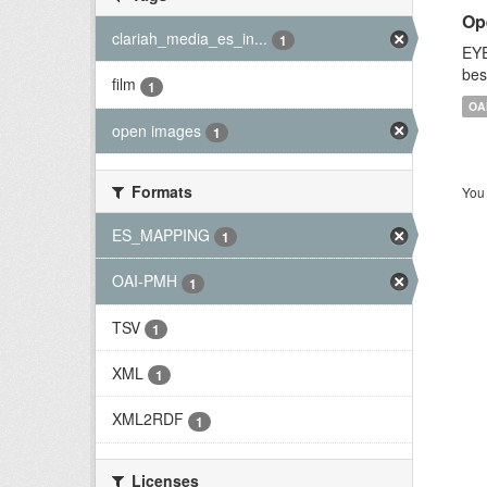
Op
clariah_media_es_in...
1
EYE
bes
film
1
OA
open images
1
Formats
You 
ES_MAPPING
1
OAI-PMH
1
TSV
1
XML
1
XML2RDF
1
Licenses