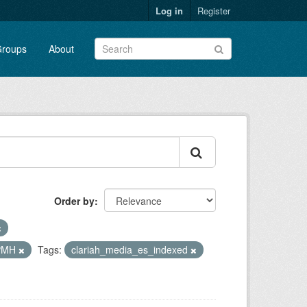
Log in
Register
roups
About
Order by
PMH
Tags:
clariah_media_es_indexed