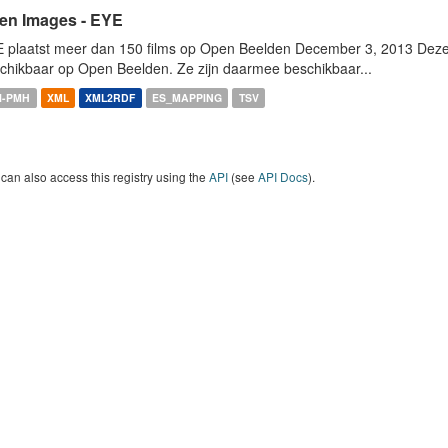
en Images - EYE
 plaatst meer dan 150 films op Open Beelden December 3, 2013 Deze w
chikbaar op Open Beelden. Ze zijn daarmee beschikbaar...
I-PMH
XML
XML2RDF
ES_MAPPING
TSV
can also access this registry using the
API
(see
API Docs
).