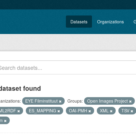
Datasets
Organizations
G
dataset found
anizations:
EYE Filminstituut
Groups:
Open Images Project
ML2RDF
ES_MAPPING
OAI-PMH
XML
TSV
lm