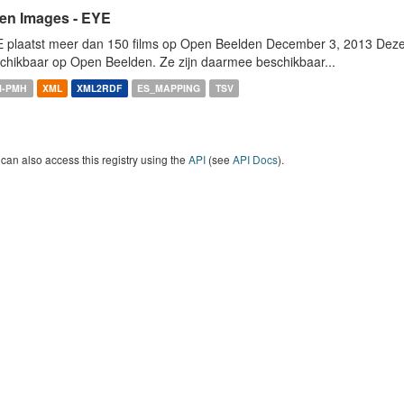
en Images - EYE
 plaatst meer dan 150 films op Open Beelden December 3, 2013 Deze w
chikbaar op Open Beelden. Ze zijn daarmee beschikbaar...
I-PMH
XML
XML2RDF
ES_MAPPING
TSV
can also access this registry using the
API
(see
API Docs
).