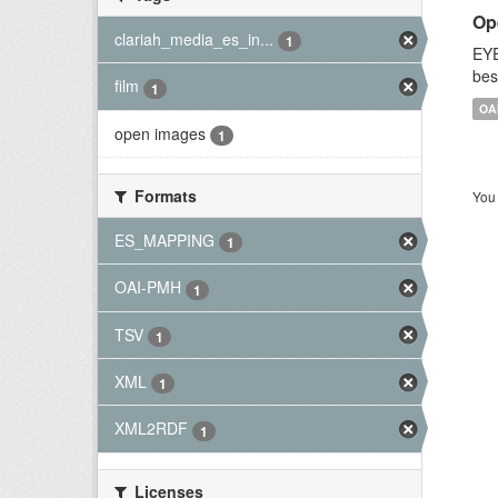
Op
clariah_media_es_in...
1
EYE
bes
film
1
OA
open images
1
Formats
You 
ES_MAPPING
1
OAI-PMH
1
TSV
1
XML
1
XML2RDF
1
Licenses