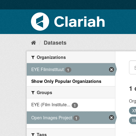
Datasets
Organizations
EYE Filminstituut
1
Show Only Popular Organizations
1 
Groups
Org
EYE (Film Institute...
1
X
Open Images Project
1
fi
Tags