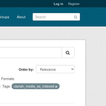
Log in
Register
roups
About
Order by
Formats:
Tags:
clariah_media_es_indexed