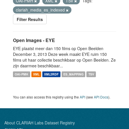
OAI-PMH
XML
TSV
Tags:
clariah_media_es_indexed
Filter Results
Open Images - EYE
EYE plaatst meer dan 150 films op Open Beelden
December 3, 2013 Deze week maakt EYE ruim 150
films uit haar collectie beschikbaar op Open Beelden. Ze
zijn daarmee beschikbaar...
OAI-PMH
XML
XML2RDF
ES_MAPPING
TSV
You can also access this registry using the
API
(see
API Docs
).
About CLARIAH Labs Dataset Registry