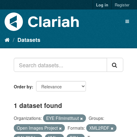
Log in
Register
Datasets
Order by
1 dataset found
Organizations:
EYE Filminstituut
Groups:
Open Images Project
Formats:
XML2RDF