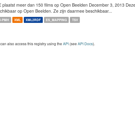
 plaatst meer dan 150 films op Open Beelden December 3, 2013 Deze w
chikbaar op Open Beelden. Ze zijn daarmee beschikbaar...
I-PMH
XML
XML2RDF
ES_MAPPING
TSV
can also access this registry using the
API
(see
API Docs
).