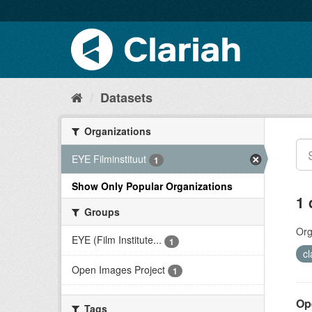
Datasets
Organizations
EYE Filminstituut
1
Show Only Popular Organizations
1 
Groups
Org
EYE (Film Institute...
1
c
Open Images Project
1
Op
Tags