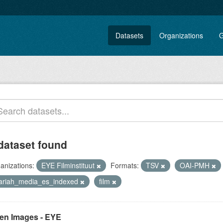
Datasets
Organizations
G
dataset found
anizations:
EYE Filminstituut
Formats:
TSV
OAI-PMH
lariah_media_es_indexed
film
en Images - EYE