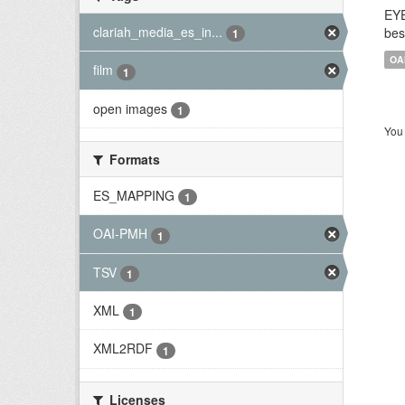
EYE
clariah_media_es_in...
bes
1
OA
film
1
open images
1
You 
Formats
ES_MAPPING
1
OAI-PMH
1
TSV
1
XML
1
XML2RDF
1
Licenses