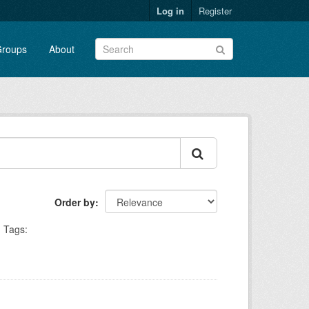
Log in
Register
roups
About
Order by
Tags: