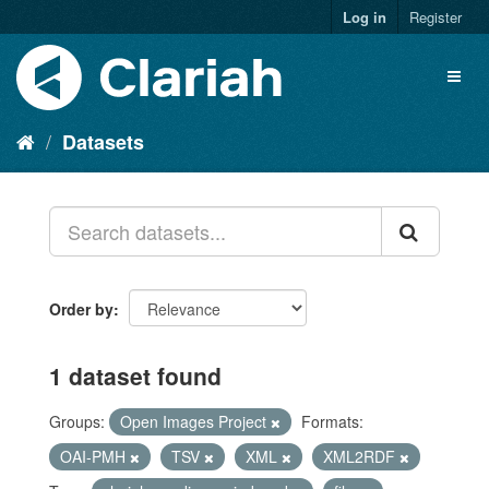
Log in
Register
Datasets
Order by
1 dataset found
Groups:
Open Images Project
Formats:
OAI-PMH
TSV
XML
XML2RDF