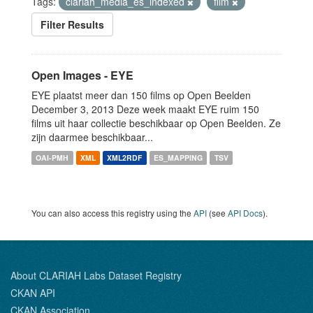
Tags:
clariah_media_es_indexed
film
Filter Results
Open Images - EYE
EYE plaatst meer dan 150 films op Open Beelden
December 3, 2013 Deze week maakt EYE ruim 150
films uit haar collectie beschikbaar op Open Beelden. Ze
zijn daarmee beschikbaar...
OAI-PMH
XML
XML2RDF
ES_MAPPING
TSV
You can also access this registry using the
API
(see
API Docs
).
About CLARIAH Labs Dataset Registry
CKAN API
CKAN Association