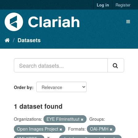
Log in
Register
Datasets
Order by
1 dataset found
Organizations:
EYE Filminstituut
Groups:
Open Images Project
Formats:
OAI-PMH