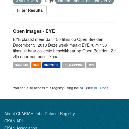
XML2RDF
Tags:
clariah_media_es_indexed
Filter Results
Open Images - EYE
EYE plaatst meer dan 150 films op Open Beelden
December 3, 2013 Deze week maakt EYE ruim 150
films uit haar collectie beschikbaar op Open Beelden. Ze
zijn daarmee beschikbaar...
OAI-PMH
XML
XML2RDF
ES_MAPPING
TSV
You can also access this registry using the
API
(see
API Docs
).
About CLARIAH Labs Dataset Registry
CKAN API
CKAN Association