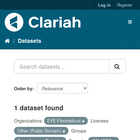
Log in
Register
Datasets
Order by
1 dataset found
Organizations:
EYE Filminstituut
Licenses:
Other (Public Domain)
Groups: