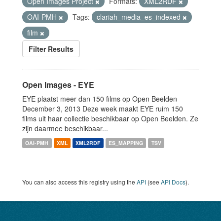
Open Images Project
Formats:
XML2RDF
OAI-PMH
Tags:
clariah_media_es_indexed
film
Filter Results
Open Images - EYE
EYE plaatst meer dan 150 films op Open Beelden
December 3, 2013 Deze week maakt EYE ruim 150
films uit haar collectie beschikbaar op Open Beelden. Ze
zijn daarmee beschikbaar...
OAI-PMH
XML
XML2RDF
ES_MAPPING
TSV
You can also access this registry using the
API
(see
API Docs
).