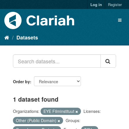
Log in
Register
Datasets
Order by
1 dataset found
Organizations:
EYE Filminstituut
Licenses:
Other (Public Domain)
Groups: