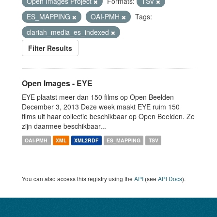
Open Images Project
Formats:
TSV
ES_MAPPING
OAI-PMH
Tags:
clariah_media_es_indexed
Filter Results
Open Images - EYE
EYE plaatst meer dan 150 films op Open Beelden
December 3, 2013 Deze week maakt EYE ruim 150
films uit haar collectie beschikbaar op Open Beelden. Ze
zijn daarmee beschikbaar...
OAI-PMH
XML
XML2RDF
ES_MAPPING
TSV
You can also access this registry using the
API
(see
API Docs
).