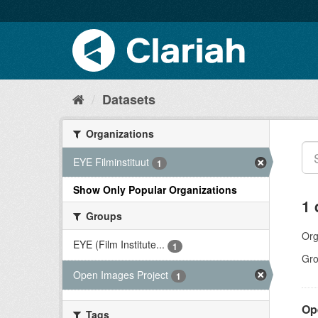
Datasets
Organizations
EYE Filminstituut
1
Show Only Popular Organizations
1 
Groups
Org
EYE (Film Institute...
1
Gro
Open Images Project
1
Op
Tags