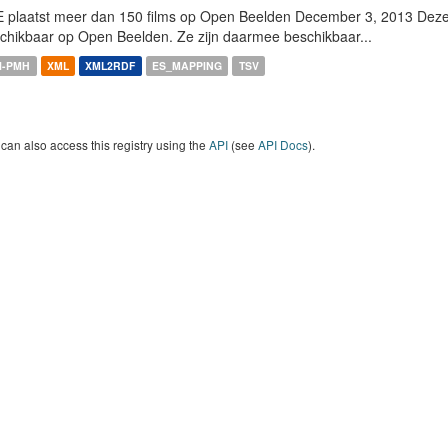
 plaatst meer dan 150 films op Open Beelden December 3, 2013 Deze w
chikbaar op Open Beelden. Ze zijn daarmee beschikbaar...
I-PMH
XML
XML2RDF
ES_MAPPING
TSV
can also access this registry using the
API
(see
API Docs
).