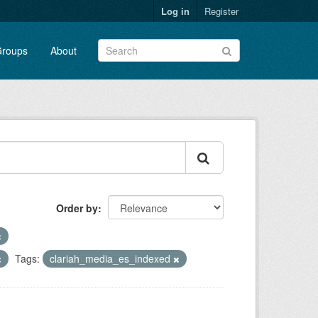
Log in
Register
roups
About
Order by
Tags:
clariah_media_es_indexed