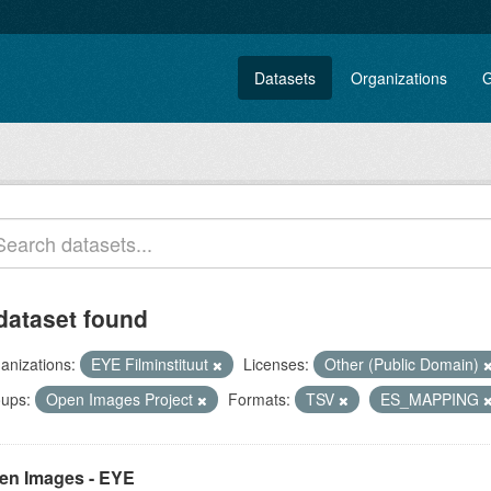
Datasets
Organizations
G
dataset found
anizations:
EYE Filminstituut
Licenses:
Other (Public Domain)
ups:
Open Images Project
Formats:
TSV
ES_MAPPING
en Images - EYE