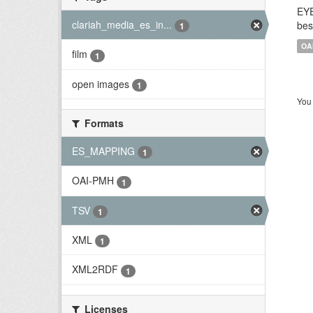
EYE
clariah_media_es_in...
bes
1
OA
film
1
open images
1
You 
Formats
ES_MAPPING
1
OAI-PMH
1
TSV
1
XML
1
XML2RDF
1
Licenses