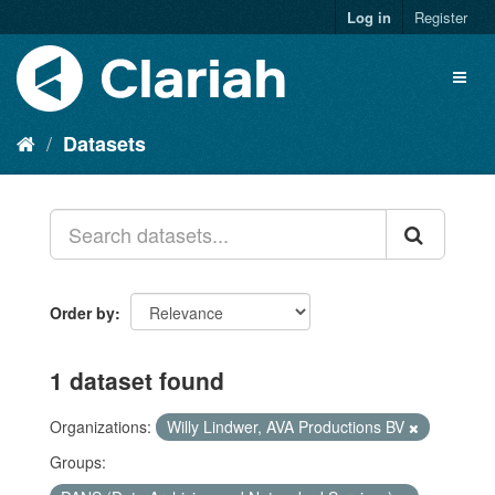
Log in
Register
Datasets
Order by
1 dataset found
Organizations:
Willy Lindwer, AVA Productions BV
Groups: