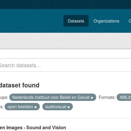
Datasets
Organizations
G
dataset found
ups:
Nederlands Instituut voor Beeld en Geluid
Formats:
XML
s:
open beelden
audiovisual
en Images - Sound and Vision