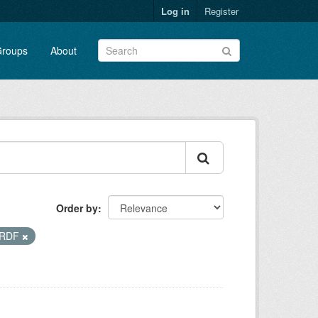
Log in
Register
roups
About
Order by
2RDF