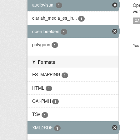
audiovisual
Ope
1
wor
clariah_media_es_in...
1
OA
open beelden
1
polygoon
1
You 
Formats
ES_MAPPING
1
HTML
1
OAI-PMH
1
TSV
1
XML2RDF
1