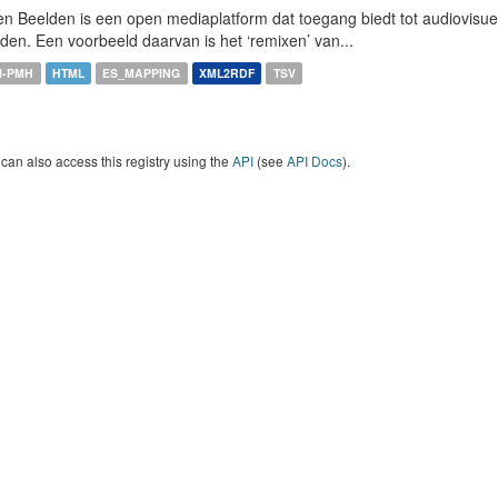
n Beelden is een open mediaplatform dat toegang biedt tot audiovisuel
den. Een voorbeeld daarvan is het ‘remixen’ van...
I-PMH
HTML
ES_MAPPING
XML2RDF
TSV
can also access this registry using the
API
(see
API Docs
).