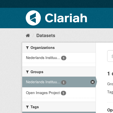
Datasets
Organizations
Nederlands Instituu...
1
Groups
1 
Nederlands Instituu...
1
Gro
Tag
Open Images Project
1
Tags
Op