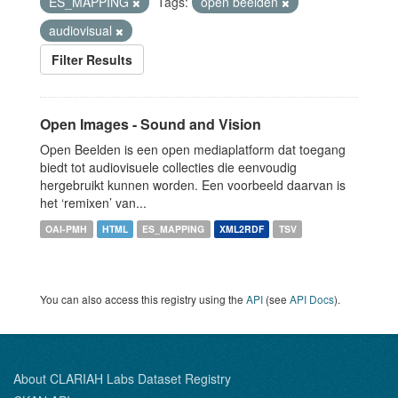
ES_MAPPING
Tags:
open beelden
audiovisual
Filter Results
Open Images - Sound and Vision
Open Beelden is een open mediaplatform dat toegang
biedt tot audiovisuele collecties die eenvoudig
hergebruikt kunnen worden. Een voorbeeld daarvan is
het ‘remixen’ van...
OAI-PMH
HTML
ES_MAPPING
XML2RDF
TSV
You can also access this registry using the
API
(see
API Docs
).
About CLARIAH Labs Dataset Registry