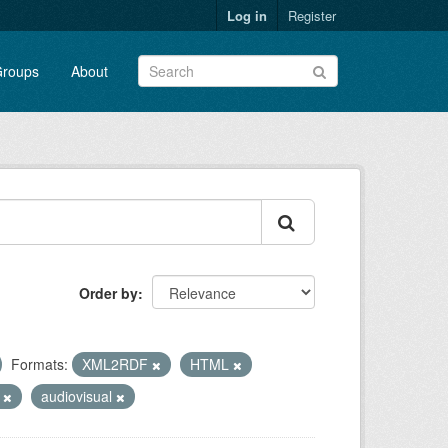
Log in
Register
roups
About
Order by
Formats:
XML2RDF
HTML
n
audiovisual