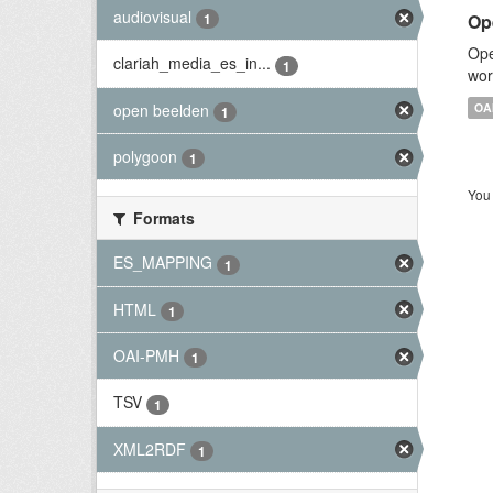
audiovisual
Op
1
Ope
clariah_media_es_in...
1
wor
open beelden
OA
1
polygoon
1
You 
Formats
ES_MAPPING
1
HTML
1
OAI-PMH
1
TSV
1
XML2RDF
1