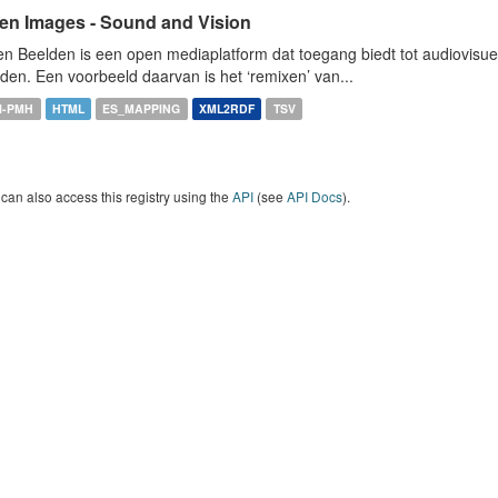
en Images - Sound and Vision
n Beelden is een open mediaplatform dat toegang biedt tot audiovisuel
den. Een voorbeeld daarvan is het ‘remixen’ van...
I-PMH
HTML
ES_MAPPING
XML2RDF
TSV
can also access this registry using the
API
(see
API Docs
).