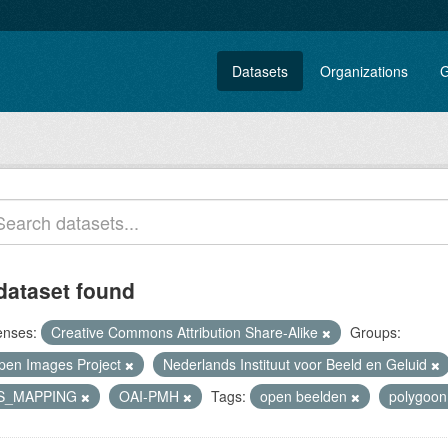
Datasets
Organizations
G
dataset found
enses:
Creative Commons Attribution Share-Alike
Groups:
pen Images Project
Nederlands Instituut voor Beeld en Geluid
S_MAPPING
OAI-PMH
Tags:
open beelden
polygoo