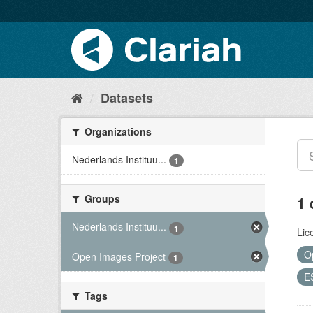
Datasets
Organizations
Nederlands Instituu...
1
Groups
1 
Nederlands Instituu...
1
Lic
O
Open Images Project
1
E
Tags