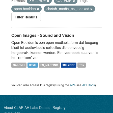
Formats:
XML2RDF
OAI-PMH
Tags:
open beelden
clariah_media_es_indexed
Filter Results
Open Images - Sound and Vision
Open Beelden is een open mediaplatform dat toegang
biedt tot audiovisuele collecties die eenvoudig
hergebruikt kunnen worden. Een voorbeeld daarvan is
het ‘remixen’ van...
OAI-PMH
HTML
ES_MAPPING
XML2RDF
TSV
You can also access this registry using the
API
(see
API Docs
).
About CLARIAH Labs Dataset Registry