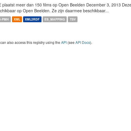
 plaatst meer dan 150 films op Open Beelden December 3, 2013 Deze w
chikbaar op Open Beelden. Ze zijn daarmee beschikbaar...
I-PMH
XML
XML2RDF
ES_MAPPING
TSV
can also access this registry using the
API
(see
API Docs
).