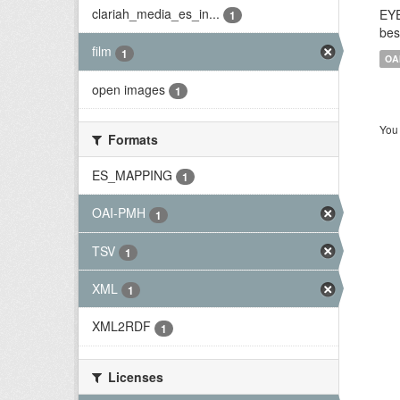
clariah_media_es_in...
EYE
1
bes
film
1
OA
open images
1
You 
Formats
ES_MAPPING
1
OAI-PMH
1
TSV
1
XML
1
XML2RDF
1
Licenses