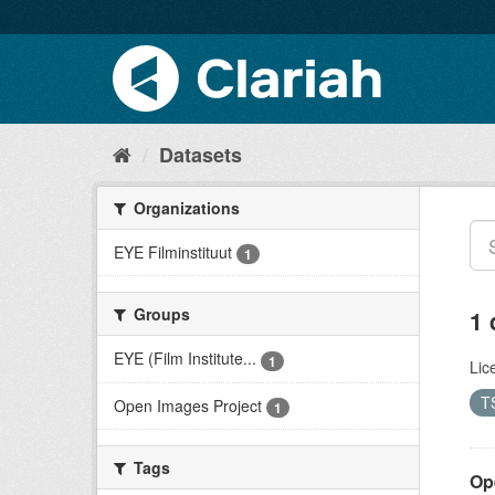
Datasets
Organizations
EYE Filminstituut
1
Groups
1 
EYE (Film Institute...
1
Lic
T
Open Images Project
1
Tags
Op