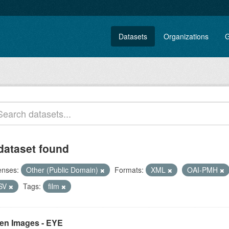
Datasets
Organizations
G
dataset found
enses:
Other (Public Domain)
Formats:
XML
OAI-PMH
SV
Tags:
film
en Images - EYE