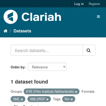
Log in
Register
Datasets
Order by
1 dataset found
Groups:
EYE (Film Institute Netherlands)
Formats:
XML
XML2RDF
Tags:
film