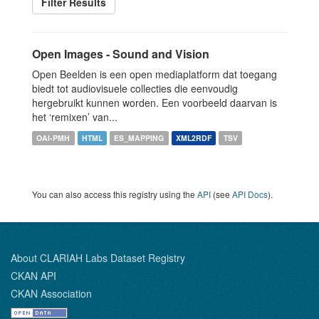
Filter Results
Open Images - Sound and Vision
Open Beelden is een open mediaplatform dat toegang
biedt tot audiovisuele collecties die eenvoudig
hergebruikt kunnen worden. Een voorbeeld daarvan is
het ‘remixen’ van...
OAI-PMH
HTML
ES_MAPPING
XML2RDF
TSV
You can also access this registry using the
API
(see
API Docs
).
About CLARIAH Labs Dataset Registry
CKAN API
CKAN Association