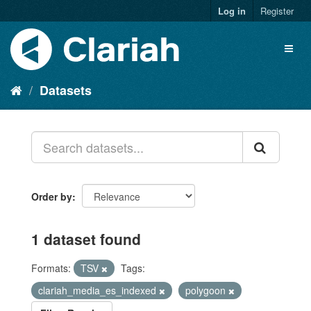
Log in
Register
Datasets
Order by
1 dataset found
Formats:
TSV
Tags:
clariah_media_es_indexed
polygoon