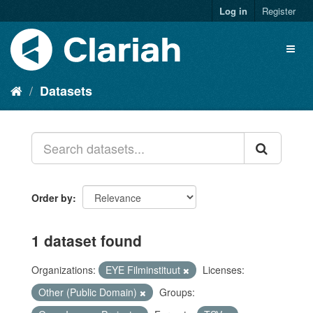
Log in
Register
Datasets
Order by
1 dataset found
Organizations:
EYE Filminstituut
Licenses:
Other (Public Domain)
Groups: