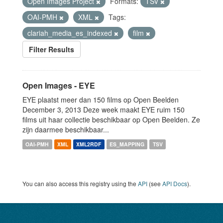
Open Images Project
Formats:
TSV
OAI-PMH
XML
Tags:
clariah_media_es_indexed
film
Filter Results
Open Images - EYE
EYE plaatst meer dan 150 films op Open Beelden
December 3, 2013 Deze week maakt EYE ruim 150
films uit haar collectie beschikbaar op Open Beelden. Ze
zijn daarmee beschikbaar...
OAI-PMH
XML
XML2RDF
ES_MAPPING
TSV
You can also access this registry using the
API
(see
API Docs
).