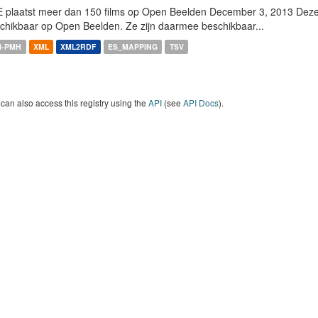
 plaatst meer dan 150 films op Open Beelden December 3, 2013 Deze w
chikbaar op Open Beelden. Ze zijn daarmee beschikbaar...
I-PMH
XML
XML2RDF
ES_MAPPING
TSV
can also access this registry using the
API
(see
API Docs
).