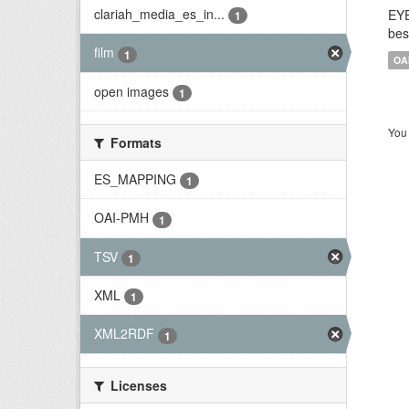
clariah_media_es_in...
EYE
1
bes
film
1
OA
open images
1
You 
Formats
ES_MAPPING
1
OAI-PMH
1
TSV
1
XML
1
XML2RDF
1
Licenses