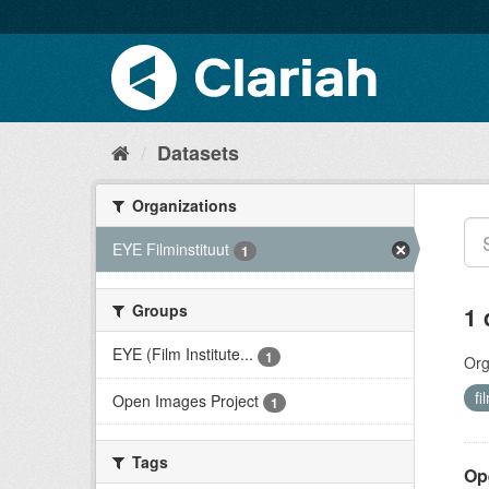
Datasets
Organizations
EYE Filminstituut
1
Groups
1 
EYE (Film Institute...
1
Org
fi
Open Images Project
1
Tags
Op