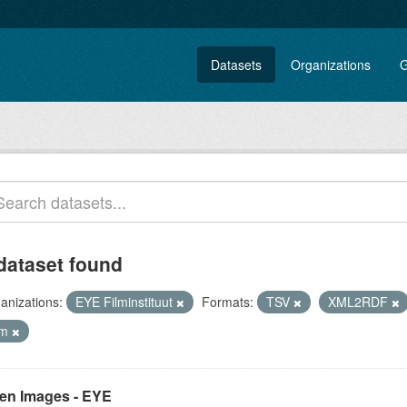
Datasets
Organizations
G
dataset found
anizations:
EYE Filminstituut
Formats:
TSV
XML2RDF
lm
en Images - EYE