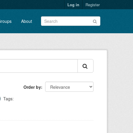
Log in
Register
roups
About
Order by
Tags: