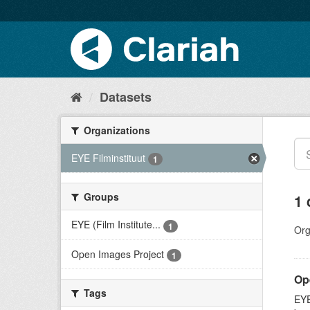
Datasets
Organizations
EYE Filminstituut
1
Groups
1 
EYE (Film Institute...
1
Org
Open Images Project
1
Op
Tags
EYE