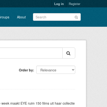
Log in
Register
roups
About
Order by
eek maakt EYE ruim 150 films uit haar collectie