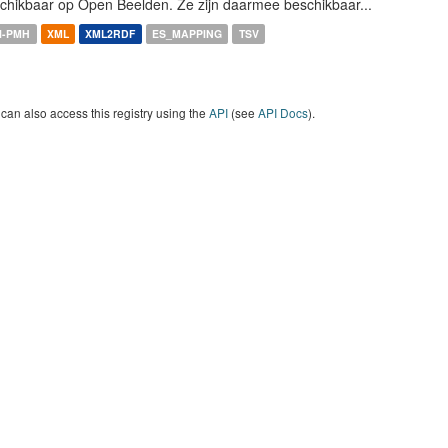
chikbaar op Open Beelden. Ze zijn daarmee beschikbaar...
I-PMH
XML
XML2RDF
ES_MAPPING
TSV
can also access this registry using the
API
(see
API Docs
).