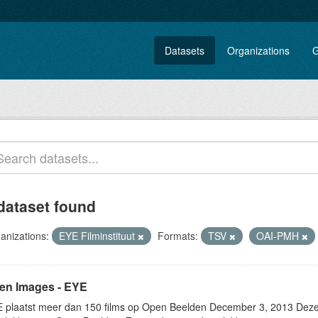
Datasets
Organizations
G
dataset found
anizations:
EYE Filminstituut
Formats:
TSV
OAI-PMH
en Images - EYE
 plaatst meer dan 150 films op Open Beelden December 3, 2013 Deze w