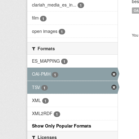
bes
clariah_media_es_in...
1
OA
film
1
open images
1
You 
Formats
ES_MAPPING
1
OAI-PMH
1
TSV
1
XML
1
XML2RDF
1
Show Only Popular Formats
Licenses