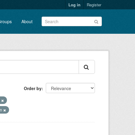
Log in
Register
roups
About
Order by
L
en