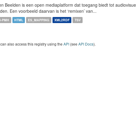
n Beelden is een open mediaplatform dat toegang biedt tot audiovisuel
den. Een voorbeeld daarvan is het ‘remixen’ van...
I-PMH
HTML
ES_MAPPING
XML2RDF
TSV
can also access this registry using the
API
(see
API Docs
).