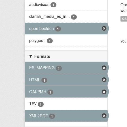
audiovisual
Ope
1
wor
clariah_media_es_in...
1
OA
open beelden
1
polygoon
1
You 
Formats
ES_MAPPING
1
HTML
1
OAI-PMH
1
TSV
1
XML2RDF
1