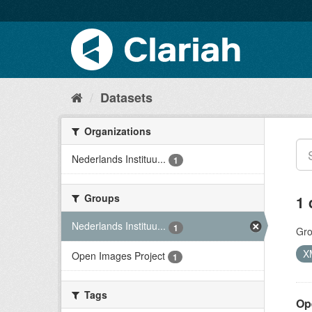
Datasets
Organizations
Nederlands Instituu...
1
Groups
1 
Nederlands Instituu...
1
Gro
X
Open Images Project
1
Tags
Op