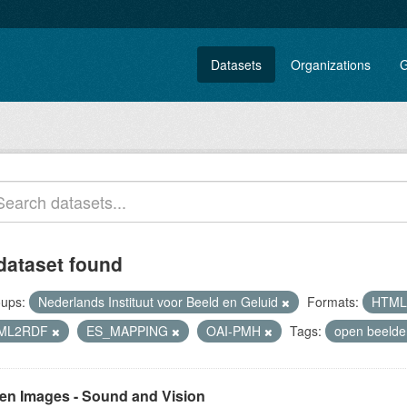
Datasets
Organizations
G
dataset found
ups:
Nederlands Instituut voor Beeld en Geluid
Formats:
HTM
ML2RDF
ES_MAPPING
OAI-PMH
Tags:
open beeld
en Images - Sound and Vision