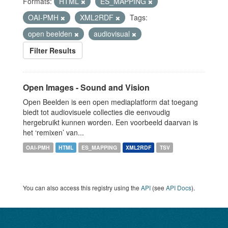
Formats:
HTML
ES_MAPPING
OAI-PMH
XML2RDF
Tags:
open beelden
audiovisual
Filter Results
Open Images - Sound and Vision
Open Beelden is een open mediaplatform dat toegang
biedt tot audiovisuele collecties die eenvoudig
hergebruikt kunnen worden. Een voorbeeld daarvan is
het ‘remixen’ van...
OAI-PMH
HTML
ES_MAPPING
XML2RDF
TSV
You can also access this registry using the
API
(see
API Docs
).