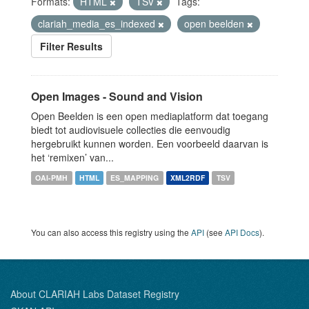
Formats:
HTML
TSV
Tags:
clariah_media_es_indexed
open beelden
Filter Results
Open Images - Sound and Vision
Open Beelden is een open mediaplatform dat toegang
biedt tot audiovisuele collecties die eenvoudig
hergebruikt kunnen worden. Een voorbeeld daarvan is
het ‘remixen’ van...
OAI-PMH
HTML
ES_MAPPING
XML2RDF
TSV
You can also access this registry using the
API
(see
API Docs
).
About CLARIAH Labs Dataset Registry