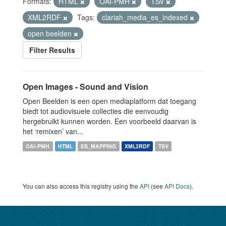
Formats:
HTML
OAI-PMH
TSV
XML2RDF
Tags:
clariah_media_es_indexed
open beelden
Filter Results
Open Images - Sound and Vision
Open Beelden is een open mediaplatform dat toegang
biedt tot audiovisuele collecties die eenvoudig
hergebruikt kunnen worden. Een voorbeeld daarvan is
het ‘remixen’ van...
OAI-PMH
HTML
ES_MAPPING
XML2RDF
TSV
You can also access this registry using the
API
(see
API Docs
).