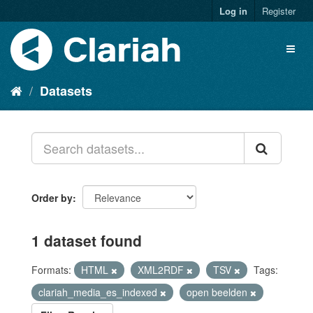
Log in
Register
Datasets
Order by
1 dataset found
Formats:
HTML
XML2RDF
TSV
Tags:
clariah_media_es_indexed
open beelden