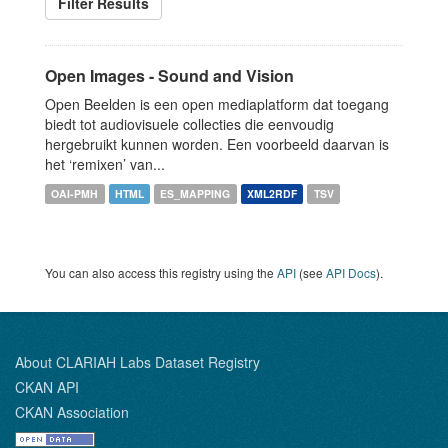
Filter Results
Open Images - Sound and Vision
Open Beelden is een open mediaplatform dat toegang
biedt tot audiovisuele collecties die eenvoudig
hergebruikt kunnen worden. Een voorbeeld daarvan is
het ‘remixen’ van...
OAI-PMH
HTML
ES_MAPPING
XML2RDF
TSV
You can also access this registry using the
API
(see
API Docs
).
About CLARIAH Labs Dataset Registry
CKAN API
CKAN Association