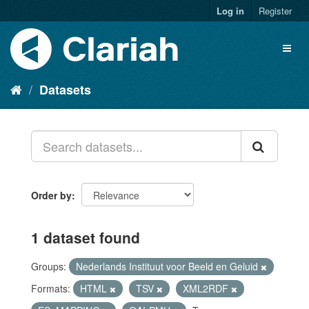
Log in
Register
Datasets
Order by
1 dataset found
Groups:
Nederlands Instituut voor Beeld en Geluid
Formats:
HTML
TSV
XML2RDF