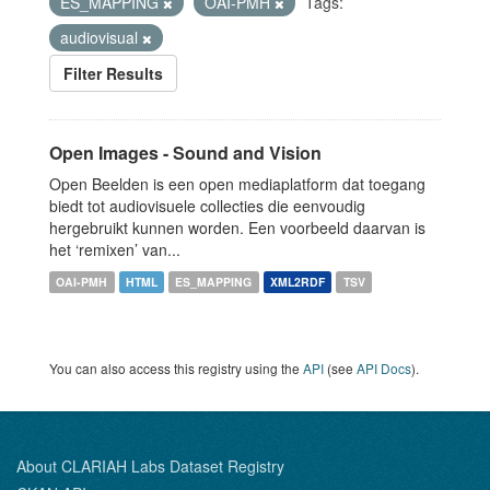
ES_MAPPING
OAI-PMH
Tags:
audiovisual
Filter Results
Open Images - Sound and Vision
Open Beelden is een open mediaplatform dat toegang
biedt tot audiovisuele collecties die eenvoudig
hergebruikt kunnen worden. Een voorbeeld daarvan is
het ‘remixen’ van...
OAI-PMH
HTML
ES_MAPPING
XML2RDF
TSV
You can also access this registry using the
API
(see
API Docs
).
About CLARIAH Labs Dataset Registry