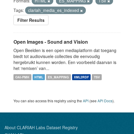
Formats:
HTML
ES_MAPPING
TSV
Tags:
clariah_media_es_indexed
Filter Results
Open Images - Sound and Vision
Open Beelden is een open mediaplatform dat toegang
biedt tot audiovisuele collecties die eenvoudig
hergebruikt kunnen worden. Een voorbeeld daarvan is
het ‘remixen’ van...
OAI-PMH
HTML
ES_MAPPING
XML2RDF
TSV
You can also access this registry using the
API
(see
API Docs
).
About CLARIAH Labs Dataset Registry