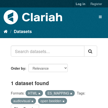
Log in
Register
Datasets
Order by
1 dataset found
Formats:
HTML
ES_MAPPING
Tags:
audiovisual
open beelden