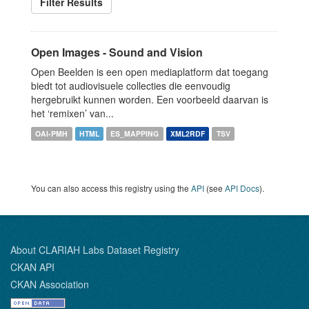
Filter Results
Open Images - Sound and Vision
Open Beelden is een open mediaplatform dat toegang
biedt tot audiovisuele collecties die eenvoudig
hergebruikt kunnen worden. Een voorbeeld daarvan is
het ‘remixen’ van...
OAI-PMH
HTML
ES_MAPPING
XML2RDF
TSV
You can also access this registry using the
API
(see
API Docs
).
About CLARIAH Labs Dataset Registry
CKAN API
CKAN Association