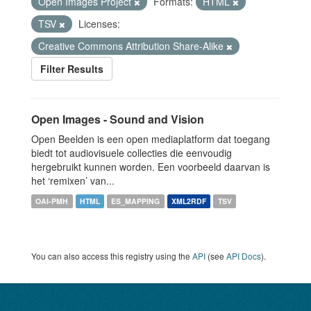
Open Images Project
Formats:
HTML
TSV
Licenses:
Creative Commons Attribution Share-Alike
Filter Results
Open Images - Sound and Vision
Open Beelden is een open mediaplatform dat toegang
biedt tot audiovisuele collecties die eenvoudig
hergebruikt kunnen worden. Een voorbeeld daarvan is
het ‘remixen’ van...
OAI-PMH
HTML
ES_MAPPING
XML2RDF
TSV
You can also access this registry using the
API
(see
API Docs
).