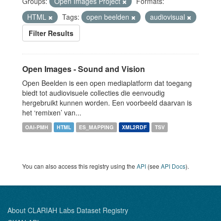
Groups:
Open Images Project
Formats:
HTML
Tags:
open beelden
audiovisual
Filter Results
Open Images - Sound and Vision
Open Beelden is een open mediaplatform dat toegang
biedt tot audiovisuele collecties die eenvoudig
hergebruikt kunnen worden. Een voorbeeld daarvan is
het ‘remixen’ van...
OAI-PMH
HTML
ES_MAPPING
XML2RDF
TSV
You can also access this registry using the
API
(see
API Docs
).
About CLARIAH Labs Dataset Registry