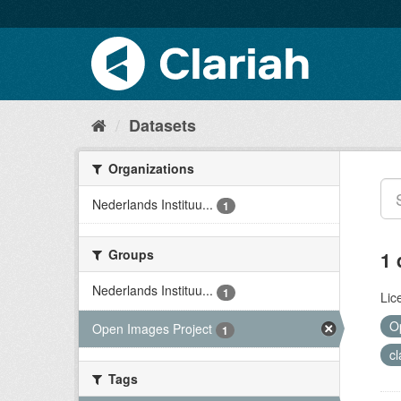
Datasets
Organizations
Nederlands Instituu...
1
Groups
1 
Nederlands Instituu...
1
Lic
O
Open Images Project
1
c
Tags