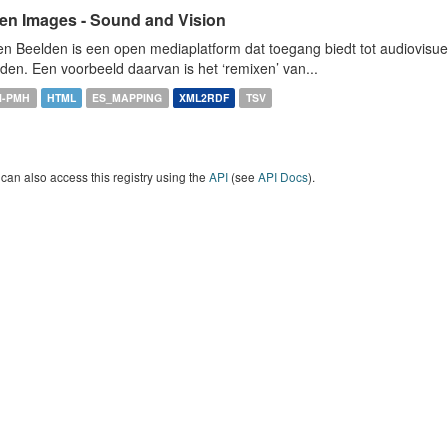
en Images - Sound and Vision
n Beelden is een open mediaplatform dat toegang biedt tot audiovisuel
den. Een voorbeeld daarvan is het ‘remixen’ van...
I-PMH
HTML
ES_MAPPING
XML2RDF
TSV
can also access this registry using the
API
(see
API Docs
).