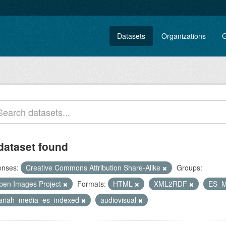
Datasets
Organizations
G
dataset found
enses:
Creative Commons Attribution Share-Alike
Groups:
pen Images Project
Formats:
HTML
XML2RDF
ES_
lariah_media_es_indexed
audiovisual