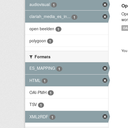
audiovisual
Op
1
Ope
clariah_media_es_in...
1
wor
open beelden
OA
1
polygoon
1
You 
Formats
ES_MAPPING
1
HTML
1
OAI-PMH
1
TSV
1
XML2RDF
1