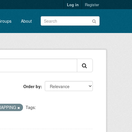
Log in
Register
roups
About
Order by
MAPPING
Tags: