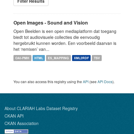
Filter Results
Open Images - Sound and Vision
Open Beelden is een open mediaplatform dat toegang
biedt tot audiovisuele collecties die eenvoudig
hergebruikt kunnen worden. Een voorbeeld daarvan is
het ‘remixen’ van...
OAI-PMH
HTML
ES_MAPPING
XML2RDF
TSV
You can also access this registry using the
API
(see
API Docs
).
About CLARIAH Labs Dataset Registry
CKAN API
CKAN Association