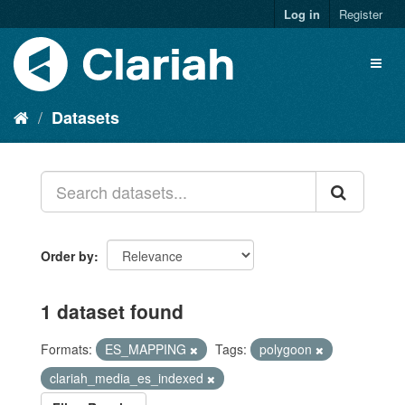
Log in
Register
Datasets
Order by
1 dataset found
Formats:
ES_MAPPING
Tags:
polygoon
clariah_media_es_indexed