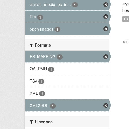
clariah_media_es_in...
EYE
1
bes
film
1
OA
open images
1
You 
Formats
ES_MAPPING
1
OAI-PMH
1
TSV
1
XML
1
XML2RDF
1
Licenses