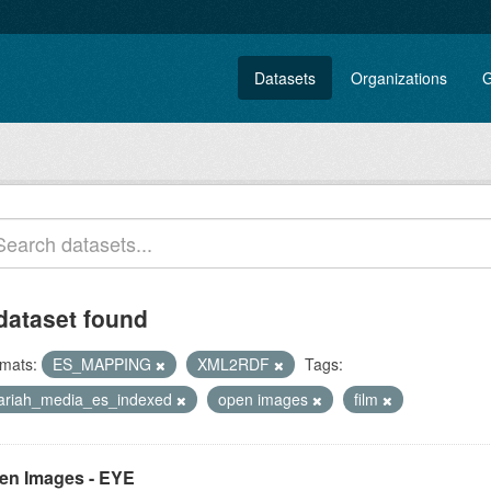
Datasets
Organizations
G
dataset found
mats:
ES_MAPPING
XML2RDF
Tags:
lariah_media_es_indexed
open images
film
en Images - EYE