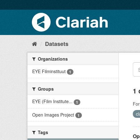
Datasets
Organizations
EYE Filminstituut
1
Groups
1 
EYE (Film Institute...
1
For
c
Open Images Project
1
Tags
Op