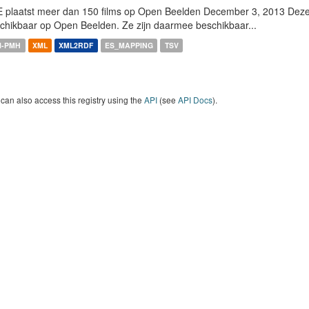
 plaatst meer dan 150 films op Open Beelden December 3, 2013 Deze w
chikbaar op Open Beelden. Ze zijn daarmee beschikbaar...
I-PMH
XML
XML2RDF
ES_MAPPING
TSV
can also access this registry using the
API
(see
API Docs
).