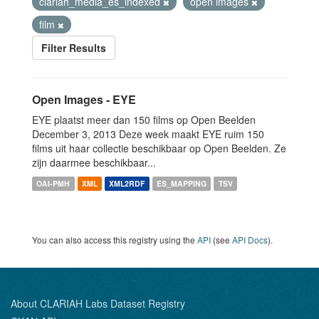
clariah_media_es_indexed
open images
film
Filter Results
Open Images - EYE
EYE plaatst meer dan 150 films op Open Beelden
December 3, 2013 Deze week maakt EYE ruim 150
films uit haar collectie beschikbaar op Open Beelden. Ze
zijn daarmee beschikbaar...
OAI-PMH
XML
XML2RDF
ES_MAPPING
TSV
You can also access this registry using the
API
(see
API Docs
).
About CLARIAH Labs Dataset Registry