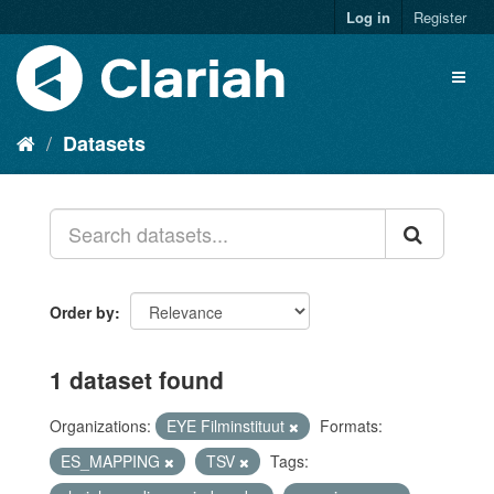
Log in
Register
Datasets
Order by
1 dataset found
Organizations:
EYE Filminstituut
Formats:
ES_MAPPING
TSV
Tags: