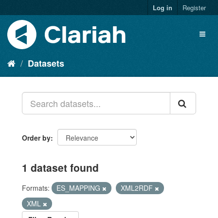
Log in
Register
Datasets
Order by
1 dataset found
Formats:
ES_MAPPING
XML2RDF
XML