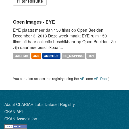
Filter Results
Open Images - EYE
EYE plaatst meer dan 150 films op Open Beelden
December 3, 2013 Deze week maakt EYE ruim 150
films uit haar collectie beschikbaar op Open Beelden. Ze
zijn daarmee beschikbaar...
OAI-PMH
XML
XML2RDF
ES_MAPPING
TSV
You can also access this registry using the
API
(see
API Docs
).
About CLARIAH Labs Dataset Registry
CKAN API
CKAN Association