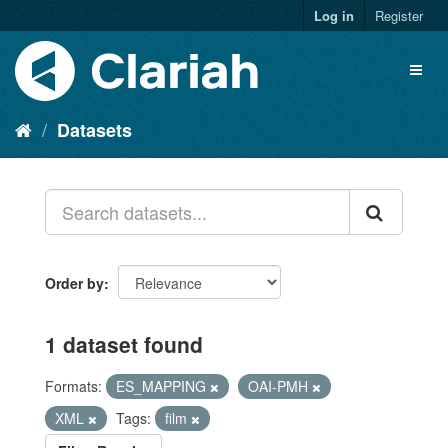
Log in
Register
Datasets
Order by
1 dataset found
Formats:
ES_MAPPING
OAI-PMH
XML
Tags:
film