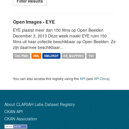
Filter Results
Open Images - EYE
EYE plaatst meer dan 150 films op Open Beelden
December 3, 2013 Deze week maakt EYE ruim 150
films uit haar collectie beschikbaar op Open Beelden. Ze
zijn daarmee beschikbaar...
OAI-PMH
XML
XML2RDF
ES_MAPPING
TSV
You can also access this registry using the
API
(see
API Docs
).
About CLARIAH Labs Dataset Registry
CKAN API
CKAN Association